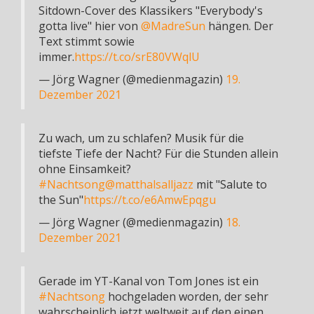
Sitdown-Cover des Klassikers "Everybody's
gotta live" hier von
@MadreSun
hängen. Der
Text stimmt sowie
immer.
https://t.co/srE80VWqlU
— Jörg Wagner (@medienmagazin)
19.
Dezember 2021
Zu wach, um zu schlafen? Musik für die
tiefste Tiefe der Nacht? Für die Stunden allein
ohne Einsamkeit?
#Nachtsong
@matthalsalljazz
mit "Salute to
the Sun"
https://t.co/e6AmwEpqgu
— Jörg Wagner (@medienmagazin)
18.
Dezember 2021
Gerade im YT-Kanal von Tom Jones ist ein
#Nachtsong
hochgeladen worden, der sehr
wahrscheinlich jetzt weltweit auf den einen