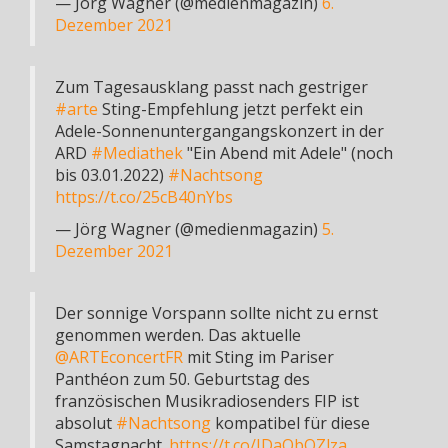
— Jörg Wagner (@medienmagazin)
6.
Dezember 2021
Zum Tagesausklang passt nach gestriger
#arte
Sting-Empfehlung jetzt perfekt ein
Adele-Sonnenuntergangangskonzert in der
ARD
#Mediathek
"Ein Abend mit Adele" (noch
bis 03.01.2022)
#Nachtsong
https://t.co/25cB40nYbs
— Jörg Wagner (@medienmagazin)
5.
Dezember 2021
Der sonnige Vorspann sollte nicht zu ernst
genommen werden. Das aktuelle
@ARTEconcertFR
mit Sting im Pariser
Panthéon zum 50. Geburtstag des
französischen Musikradiosenders FIP ist
absolut
#Nachtsong
kompatibel für diese
Samstagnacht.
https://t.co/IDaQbOZlza