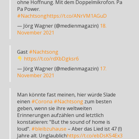
ohne Hoffnung. Mit dem Doppelmikrofon. Pa
Pa Power.
#Nachtsong
https://t.co/ANrVM1AGuD
— Jörg Wagner (@medienmagazin)
18.
November 2021
Gast
#Nachtsong
https://t.co/rdXbDgksr6
— Jörg Wagner (@medienmagazin)
17.
November 2021
Man könnte fast meinen, hier würde Slade
einen
#Corona
#Nachtsong
zum besten
geben, wenn sie ihre weltweiten
Erinnerungen aufzählen und letztlich
konstatieren: "But the sound of home is
loud".
#bleibzuhause
– Aber das Lied ist 47 (!)
Jahre alt. Unglaublich
https://t.co/ebDsK54Ex3