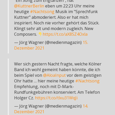
"Ein Song zum Engtanzen", hat
@KuttnerBerlin
eben um 22:23 Uhr meine
heutige
#Nachtsong
Musik im "Sprechfunk
Kuttner" abmoderiert. Also er hat mich
inspiriert. Noch nie vorher gehört das Stück.
Klingt sehr alt und modern zugleich. New
Composers.
https://t.co/aX8SZ4Oxla
— Jörg Wagner (@medienmagazin)
15.
Dezember 2021
Wer sich gestern Nacht fragte, welche Kölner
Band ich wohl gemeint haben könnte, die ich
beim Spiel von
@AloaInput
vor dem geistigen
Ohr hatte … hier meine heutige
#Nachtsong
Empfehlung, noch mit D-Mark-
Rundfunkgebühren konserviert. Am Telefon
Holger Cz.
https://t.co/tlxu31WqJi
— Jörg Wagner (@medienmagazin)
14.
Dezember 2021