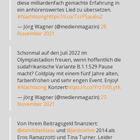
diese milliardenfach gemachte Erfahrung in
ein anhörenswertes Lied zu übersetzen.
#Nachtsong
https://t.co/TcrP5au6uZ
— Jörg Wagner (@medienmagazin)
28.
November 2021
Schonmal auf den Juli 2022 im
Olympiastadion freuen, wenn hoffentlich die
südafrikanische Variante B.1.1.529 Pause
macht? Coldplay mit einem fünf Jahre alten,
farbenfrohen und sehr engen Event. Enjoy!
#Nachtsong
Konzert
https://t.co/Yrz1V0LytK
— Jörg Wagner (@medienmagazin)
27.
November 2021
Von Ihrem Beitragsgeld finanziert:
@damitdasklaas
und
@janboehm
2014 als
Eros Ramazzotti und Tina Turner. Leider