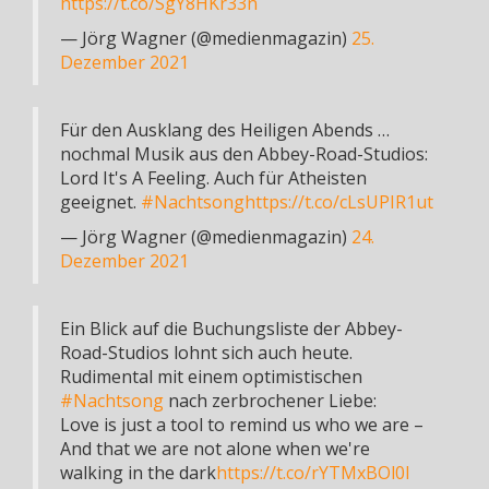
https://t.co/SgY8HKr33n
— Jörg Wagner (@medienmagazin)
25.
Dezember 2021
Für den Ausklang des Heiligen Abends …
nochmal Musik aus den Abbey-Road-Studios:
Lord It's A Feeling. Auch für Atheisten
geeignet.
#Nachtsong
https://t.co/cLsUPIR1ut
— Jörg Wagner (@medienmagazin)
24.
Dezember 2021
Ein Blick auf die Buchungsliste der Abbey-
Road-Studios lohnt sich auch heute.
Rudimental mit einem optimistischen
#Nachtsong
nach zerbrochener Liebe:
Love is just a tool to remind us who we are –
And that we are not alone when we're
walking in the dark
https://t.co/rYTMxBOl0I