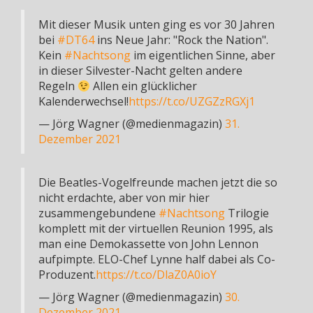
Mit dieser Musik unten ging es vor 30 Jahren
bei
#DT64
ins Neue Jahr: "Rock the Nation".
Kein
#Nachtsong
im eigentlichen Sinne, aber
in dieser Silvester-Nacht gelten andere
Regeln
Allen ein glücklicher
Kalenderwechsel!
https://t.co/UZGZzRGXj1
— Jörg Wagner (@medienmagazin)
31.
Dezember 2021
Die Beatles-Vogelfreunde machen jetzt die so
nicht erdachte, aber von mir hier
zusammengebundene
#Nachtsong
Trilogie
komplett mit der virtuellen Reunion 1995, als
man eine Demokassette von John Lennon
aufpimpte. ELO-Chef Lynne half dabei als Co-
Produzent.
https://t.co/DlaZ0A0ioY
— Jörg Wagner (@medienmagazin)
30.
Dezember 2021