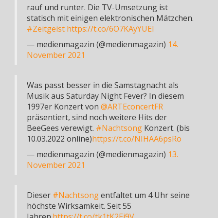
rauf und runter. Die TV-Umsetzung ist
statisch mit einigen elektronischen Mätzchen.
#Zeitgeist
https://t.co/6O7KAyYUEI
— medienmagazin (@medienmagazin)
14.
November 2021
Was passt besser in die Samstagnacht als
Musik aus Saturday Night Fever? In diesem
1997er Konzert von
@ARTEconcertFR
präsentiert, sind noch weitere Hits der
BeeGees verewigt.
#Nachtsong
Konzert. (bis
10.03.2022 online)
https://t.co/NIHAA6psRo
— medienmagazin (@medienmagazin)
13.
November 2021
Dieser
#Nachtsong
entfaltet um 4 Uhr seine
höchste Wirksamkeit. Seit 55
Jahren.
https://t.co/tk1tK2Ej9V