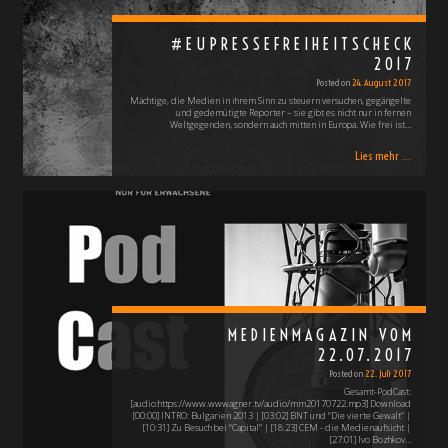
#EUPRESSEFREIHEITSCHECK
2017
Posted on
24. August 2017
Mächtige, die Medien in ihrem Sinn zu steuern versuchen, gegängelte
und gedemütigte Reporter – sie gibt es nicht nur in fernen
Weltgegenden, sondern auch mitten in Europa. Wie frei ist…
Lies mehr ...
MEDIENMAGAZIN VOM
22.07.2017
Posted on
22. Juli 2017
Gesamt-PodCast:
[audio:https://www.wwwagner.tv/audio/mm20170722.mp3] Download
[00:00] INTRO: Bulgarien 2013 | [03:02] BNT und “Die vierte Gewalt” |
[10:31] Zu Besuch bei “Capital” | [18:23] CEM - die Medienaufsicht |
[27:01] Ivo Bozhkov…