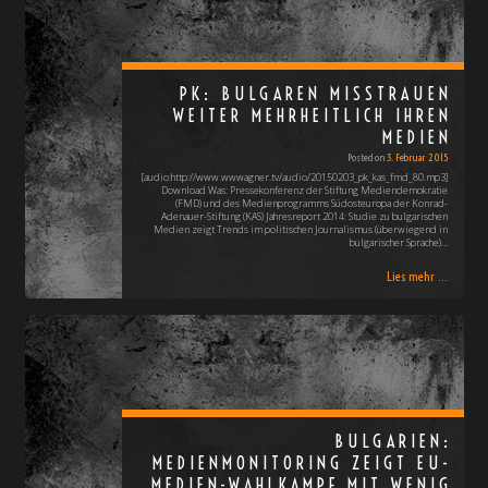
PK: BULGAREN MISSTRAUEN
WEITER MEHRHEITLICH IHREN
MEDIEN
Posted on
3. Februar 2015
[audio:http://www.wwwagner.tv/audio/20150203_pk_kas_fmd_80.mp3]
Download Was: Pressekonferenz der Stiftung Mediendemokratie
(FMD) und des Medienprogramms Südosteuropa der Konrad-
Adenauer-Stiftung (KAS) Jahresreport 2014: Studie zu bulgarischen
Medien zeigt Trends im politischen Journalismus (überwiegend in
bulgarischer Sprache)…
Lies mehr ...
BULGARIEN:
MEDIENMONITORING ZEIGT EU-
MEDIEN-WAHLKAMPF MIT WENIG