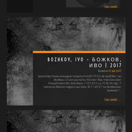
Lies mehr ...
BOZHKOV, IVO – БОЖКОВ,
ИВО | 2017
Posted on
17. Juli 2017
[audio:http://www.wwwagner.tv/audio/mm20170722_4k.mp3] Wer: Ivo
Bozhkov, Citizen Journalist, Politiker Was: Interview über
Pressefreiheit Wo: Sofia Wann: 17.07.2017, ca. 10:30 Uhr Vgl.: *
radioeins-Medienmagazin aus Sofia, 30.11.2013 * Ivo Bozhkov bei
facebook *…
Lies mehr ...