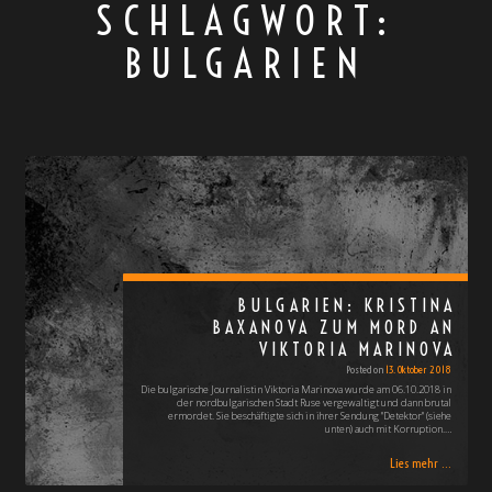
SCHLAGWORT:
BULGARIEN
BULGARIEN: KRISTINA
BAXANOVA ZUM MORD AN
VIKTORIA MARINOVA
Posted on
13. Oktober 2018
Die bulgarische Journalistin Viktoria Marinova wurde am 06.10.2018 in
der nordbulgarischen Stadt Ruse vergewaltigt und dann brutal
ermordet. Sie beschäftigte sich in ihrer Sendung "Detektor" (siehe
unten) auch mit Korruption.…
Lies mehr ...