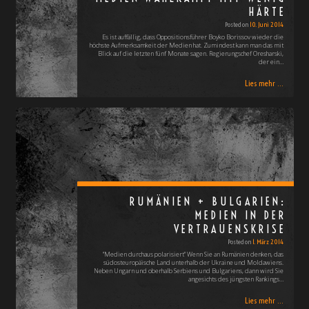
HÄRTE
Posted on
10. Juni 2014
Es ist auffällig, dass Oppositionsführer Boyko Borissov wieder die
höchste Aufmerksamkeit der Medien hat. Zumindest kann man das mit
Blick auf die letzten fünf Monate sagen. Regierungschef Oresharski,
der ein…
Lies mehr ...
RUMÄNIEN + BULGARIEN:
MEDIEN IN DER
VERTRAUENSKRISE
Posted on
1. März 2014
"Medien durchaus polarisiert" Wenn Sie an Rumänien denken, das
südosteuropäische Land unterhalb der Ukraine und Moldawiens.
Neben Ungarn und oberhalb Serbiens und Bulgariens, dann wird Sie
angesichts des jüngsten Rankings…
Lies mehr ...