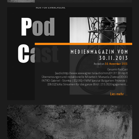
MEDIENMAGAZIN VOM
30.11.2013
Posted on
30. November 2013
Gesamt-PodCast
[audio:http://www.wwwagner.tv/audio/mm20131130.mp3]
Übersetzungen und redaktionelle Mitarbeit: Manuela Zlateva [00:00]
INTRO: Gabriel - Slomka | [02:06] r1MM Spezial Bulgarien: Proteste |
[08:02] Sofia: Streamen für das ganze Bild | [15:35] Engagement…
Lies mehr ...