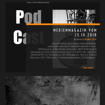
MEDIENMAGAZIN VOM
13.10.2018
Posted on
13. Oktober 2018
Gesamt-PodCast: [audio:https://rbbmediapmdp-
a.akamaihd.net/content/18e6de90-3db4-497a-9508-
b094ce6cad2a_fc39ed8f-fbc6-4255-b4bd-38831003853f.mp3]
Download (verlinkte Audio-Quelle bis zum 13.10.2019: rbb, radioeins)
[00:00] INTRO: CSU-Mondschuss | [01:29] Bulgarien - Mord an Viktoria
Marinova | [09:17] Brasilien - Präsidentschaftswahlen | [23:08] Bayern -
…
Lies mehr ...