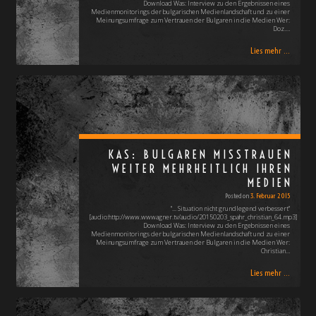
Download Was: Interview zu den Ergebnissen eines
Medienmonitorings der bulgarischen Medienlandschaft und zu einer
Meinungsumfrage zum Vertrauen der Bulgaren in die Medien Wer:
Doz.…
Lies mehr ...
KAS: BULGAREN MISSTRAUEN
WEITER MEHRHEITLICH IHREN
MEDIEN
Posted on
3. Februar 2015
"... Situation nicht grundlegend verbessert"
[audio:http://www.wwwagner.tv/audio/20150203_spahr_christian_64.mp3]
Download Was: Interview zu den Ergebnissen eines
Medienmonitorings der bulgarischen Medienlandschaft und zu einer
Meinungsumfrage zum Vertrauen der Bulgaren in die Medien Wer:
Christian…
Lies mehr ...