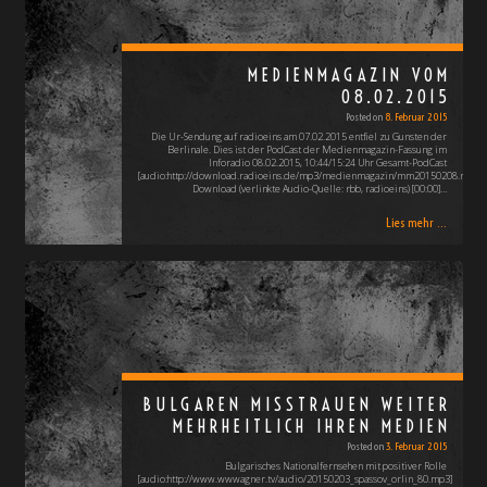
MEDIENMAGAZIN VOM
08.02.2015
Posted on
8. Februar 2015
Die Ur-Sendung auf radioeins am 07.02.2015 entfiel zu Gunsten der
Berlinale. Dies ist der PodCast der Medienmagazin-Fassung im
Inforadio 08.02.2015, 10:44/15:24 Uhr Gesamt-PodCast
[audio:http://download.radioeins.de/mp3/medienmagazin/mm20150208.mp3]
Download (verlinkte Audio-Quelle: rbb, radioeins) [00:00]…
Lies mehr ...
BULGAREN MISSTRAUEN WEITER
MEHRHEITLICH IHREN MEDIEN
Posted on
3. Februar 2015
Bulgarisches Nationalfernsehen mit positiver Rolle
[audio:http://www.wwwagner.tv/audio/20150203_spassov_orlin_80.mp3]