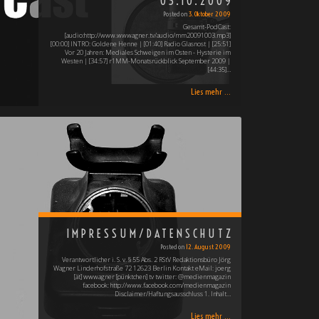
03.10.2009
Posted on
3. Oktober 2009
Gesamt-PodCast:
[audio:http://www.wwwagner.tv/audio/mm20091003.mp3]
[00:00] INTRO: Goldene Henne | [01:40] Radio Glasnost | [25:51]
Vor 20 Jahren: Mediales Schweigen im Osten - Hysterie im
Westen | [34:57] r1MM-Monatsrückblick September 2009 |
[44:35]…
Lies mehr ...
IMPRESSUM/DATENSCHUTZ
Posted on
12. August 2009
Verantwortlicher i. S. v. § 55 Abs. 2 RStV Redaktionsbüro Jörg
Wagner Linderhofstraße 72 12623 Berlin Kontakt eMail: joerg
[ät] wwwagner [pünktchen] tv twitter: @medienmagazin
facebook: http://www.facebook.com/medienmagazin
Disclaimer/Haftungsausschluss 1. Inhalt…
Lies mehr ...