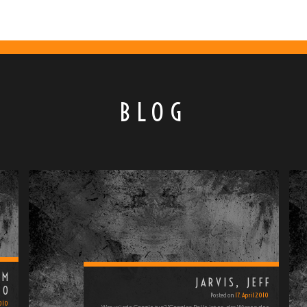
BLOG
OM
JARVIS, JEFF
10
Posted on
17. April 2010
2010