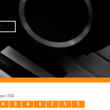
gust 2026
M
D
M
D
F
S
S