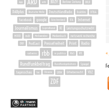
ARD
BDZV
BILD
Berliner Zeitung
App
arte
DABplus
DeutschlandRadio
Deutsche Welle
Dokfilm
DT64
Internet
google
facebook
IFA
Griechenland
Journalismus
KI
Leistungsschutzrecht
Jugendkanal
netzwerk recherche
M100
mdr
Mediaanalyse
Medienbuch
Pressefreiheit
Print
Radio
PodCast
ORF
rbb
« 
re:publica
RIAS
RTL
radioeins
Rundfunkbeitrag
Rundfunkgebühren
Spiegel
F
tagesschau
Urheberrecht
VDZ
UKW
Ukraine
taz
ZDF