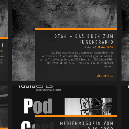
DT64 – DAS BUCH ZUM
JUGENDRADIO
IT
Posted on
21. Oktober 2009
009
Das Buch beschreibt aus unterschiedlichen Sichten mit
 in
verschiedenen Autoren das Phänomen von Jugendradio DT64.
bst
Verlag: Thom Verlag, Leipzig, 1993 Broschiert: 238 Seiten ISBN-
ehr
10: ‎3-9803346-0-0 ISBN-13: ‎978-3980334600 Das Buch ist
n,…
leider…
...
Lies mehr ...
MEDIENMAGAZIN VOM