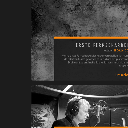
ERSTE FERNSEHARBE
Posted on
21. Oktober 2
Meine erste Fernseharbeit ist leider verschollen. Ich muss
der dritten Klasse gewesen sein, da kam Pittiplatsch (ne
Drehteam) zu uns in die Schule. Ich kann mich nicht m
erinner
Lies mehr 