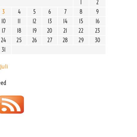
1
2
3
4
5
6
7
8
9
10
11
12
13
14
15
16
17
18
19
20
21
22
23
24
25
26
27
28
29
30
31
Juli
eed