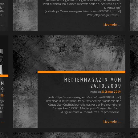
Was würde Google tun? "Googles Rolle ist es, das Wissen der
alt
Welt zu verwalten, nicht es zu schaffen oder zu besitzen, es nur
der
zu verwalten."
RD-
[audio:https://www.wwwagner.tv/audio/mm20100417_1.mp3]
in…
Wer: Jeff Jarvis, Journalist,…
...
Lies mehr ...
MEDIENMAGAZIN VOM
OM
24.10.2009
09
Posted on
24. Oktober 2009
009
[audio:https://www.wwwagner.tv/audio/mm20091024.mp3]
ajo
Download 0. Intro: Klaus Staeck, Präsident der Akademie der
rse
Künste über Qualitätsjournalismus vor der Preisverleihung
 2.
"Langer Atem" 2009 1. Medienpreis “Langer Atem” an ...
ft…
Ausgezeichnet wurden durch eine prominente…
...
Lies mehr ...