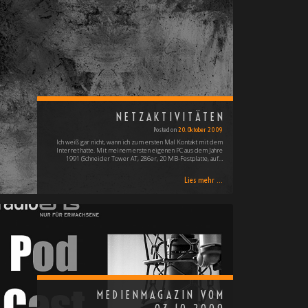
NETZAKTIVITÄTEN
Posted on
20. Oktober 2009
Ich weiß gar nicht, wann ich zum ersten Mal Kontakt mit dem
Internet hatte. Mit meinem ersten eigenen PC aus dem Jahre
1991 (Schneider Tower AT, 286er, 20 MB-Festplatte, auf…
Lies mehr ...
MEDIENMAGAZIN VOM