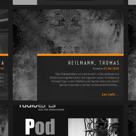
TA
HEILMANN, THOMAS
2009
Posted on
23. Mai 2009
lin
"Das Plakatekleben ist traditionell in Deutschland ein
der
Mobilisierungsthema für die eigenen Leute. Es kleben ja
bis
Freiweillige in den Städten und Gemeinden, die damit
 –…
aktiviert werden und das ist das herkömmliche,…
...
Lies mehr ...