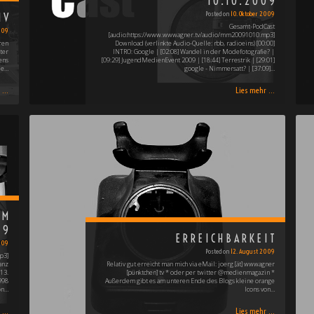
10.10.2009
Posted on
10. Oktober 2009
IV
Gesamt-PodCast
009
[audio:https://www.wwwagner.tv/audio/mm20091010.mp3]
ren
Download (verlinkte Audio-Quelle: rbb, radioeins) [00:00]
ter
INTRO: Google | [02:08] Wandel in der Modefotografie? |
ens
[09:29] JugendMedienEvent 2009 | [18:44] Terrestrik | [29:01]
ie…
google - Nimmersatt? | [37:09]…
...
Lies mehr ...
OM
09
ERREICHBARKEIT
009
Posted on
12. August 2009
p3]
lanz
Relativ gut erreicht man mich via eMail: joerg [ät] wwwagner
13.
[pünktchen] tv * oder per twitter @medienmagazin *
998
Außerdem gibt es am unteren Ende des Blogs kleine orange
on…
Icons von…
...
Lies mehr ...