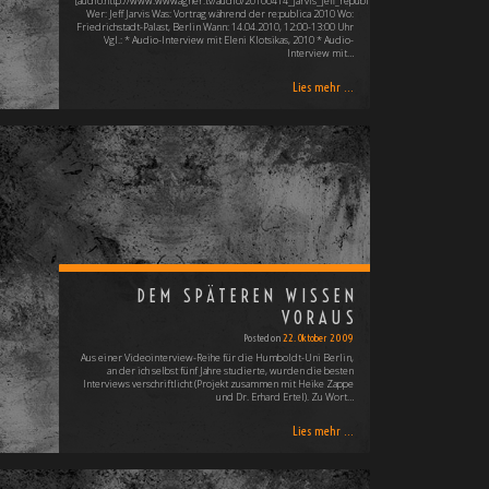
[audio:http://www.wwwagner.tv/audio/20100414_jarvis_jeff_republica.mp3]
Wer: Jeff Jarvis Was: Vortrag während der re:publica 2010 Wo:
Friedrichstadt-Palast, Berlin Wann: 14.04.2010, 12:00-13:00 Uhr
Vgl.: * Audio-Interview mit Eleni Klotsikas, 2010 * Audio-
Interview mit…
Lies mehr ...
DEM SPÄTEREN WISSEN
VORAUS
Posted on
22. Oktober 2009
Aus einer Videointerview-Reihe für die Humboldt-Uni Berlin,
an der ich selbst fünf Jahre studierte, wurden die besten
Interviews verschriftlicht (Projekt zusammen mit Heike Zappe
und Dr. Erhard Ertel). Zu Wort…
Lies mehr ...