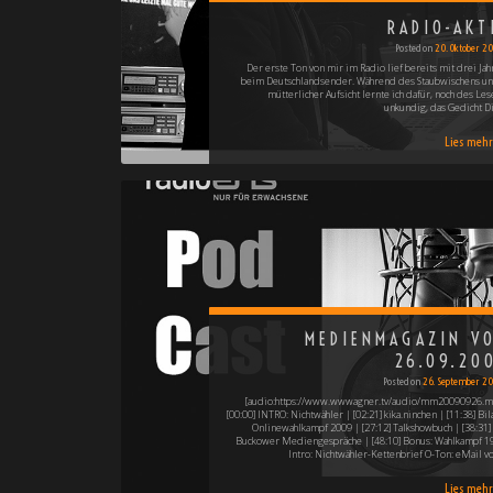
RADIO-AKT
Posted on
20. Oktober 2
Der erste Ton von mir im Radio lief bereits mit drei Jah
beim Deutschlandsender. Während des Staubwischens un
mütterlicher Aufsicht lernte ich dafür, noch des Les
unkundig, das Gedicht D
Lies mehr 
MEDIENMAGAZIN V
26.09.20
Posted on
26. September 2
[audio:https://www.wwwagner.tv/audio/mm20090926.m
[00:00] INTRO: Nichtwähler | [02:21] kika.ninchen | [11:38] Bi
Onlinewahlkampf 2009 | [27:12] Talkshowbuch | [38:31] 
Buckower Mediengespräche | [48:10] Bonus: Wahlkampf 1
Intro: Nichtwähler-Kettenbrief O-Ton: eMail v
Lies mehr 