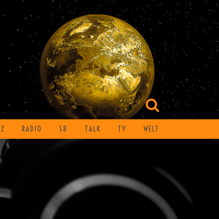
TZ
RADIO
S8
TALK
TV
WELT