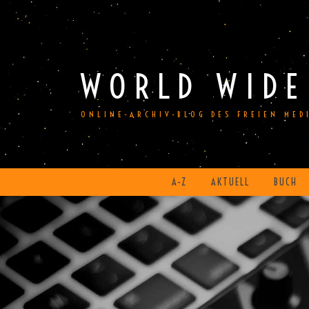
Skip
to
content
WORLD WIDE
ONLINE-ARCHIV-BLOG DES FREIEN ME
A-Z
AKTUELL
BUCH