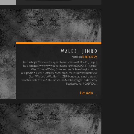
WALES, JIMBO
Posted on
11. April 2009
[audio:https://www.wwwagner.tv/audio/mm20090411_3.mp3]
[audio:https://www.wwwagner.tv/audio/mm20090411_4.mp3]
Wer: * Jimbo Wales, Gründer der Online-Enzyklopädie
Wikipedia * Eleni Klotsikas, Medienjournalistin Was: Interview
über Wikipedia Wo: Berlin, ZDF-Hauptstadtstudio Wann:
veröffentlicht 11.04.2009, radioeins-Medienmagazin, rbb body
{ background: #DADADA;…
Lies mehr ...