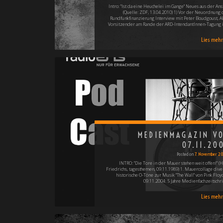
Intro: "Ist da eine Heuchelei im Gange" Neues aus der Anst
(Quelle: ZDF, 13.04.2010) 1) Vor der Neuordnung 
Rundfunkfinanzierung Interview mit Peter Boudgoust, A
Vorsitzender am Rande der ARD-IntendantInnen-Tagung 
Lies mehr 
MEDIENMAGAZIN V
07.11.20
Posted on
7. November 2
INTRO: "Die Tore in der Mauer stehen weit offen!" (H
Friedrichs, tagesthemen, 09.11.1989) 1. Mauercollage dive
historische O-Töne zur Musik "The Wall" von Pink Floyd
09.11.2004: 5 Jahre Medienfachzeitschri
Lies mehr 