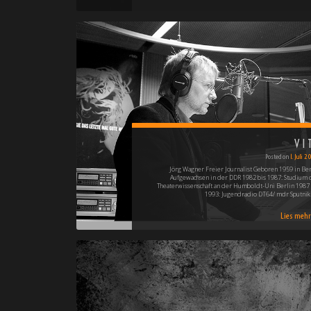
VI
Posted on
1. Juli 
Jörg Wagner Freier Journalist Geboren 1959 in Ber
Aufgewachsen in der DDR 1982 bis 1987: Studium 
Theaterwissenschaft an der Humboldt-Uni Berlin 1987 
1993: Jugendradio DT64/ mdr Sputnik
Lies mehr 